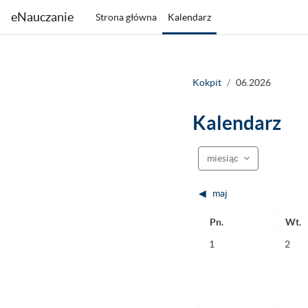
Przejdź do głównej zawartości
eNauczanie
Strona główna
Kalendarz
Kokpit
06.2026
Kalendarz
miesiąc
◀︎
maj
Poniedziałek
Wtor
Pn.
Wt.
Brak wydarzeń, poniedzia
Brak wy
1
2