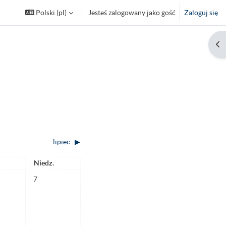
Polski ‎(pl)‎
Jesteś zalogowany jako gość
Zaloguj się
Otw
lipiec
▶︎
a
Niedziela
Niedz.
6
arzeń, sobota, 6.06
Brak wydarzeń, niedziela, 7.06
7