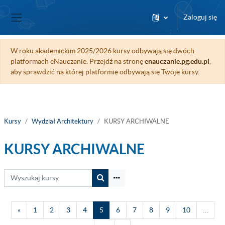
Przejdź do głównej zawartości
Zaloguj się
Panel boczny
W roku akademickim 2025/2026 kursy odbywają się dwóch
platformach eNauczanie. Przejdź na stronę
enauczanie.pg.edu.pl
,
aby sprawdzić na której platformie odbywają się Twoje kursy.
Kursy
Wydział Architektury
KURSY ARCHIWALNE
KURSY ARCHIWALNE
Wyszukaj kursy
Wyszukaj kursy
Poprzednia strona
Strona 1
Strona 2
Strona 3
Strona 4
Strona 5
Strona 6
Strona 7
Strona 8
Strona 9
Strona 10
«
1
2
3
4
5
6
7
8
9
10
…