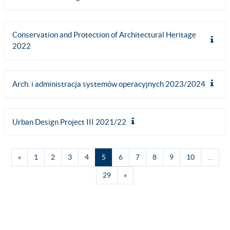
Conservation and Protection of Architectural Heritage
2022
Arch. i administracja systemów operacyjnych 2023/2024
Urban Design Project III 2021/22
Poprzednia strona
Strona 1
Strona 2
Strona 3
Strona 4
Strona 5
Strona 6
Strona 7
Strona 8
Strona 9
Strona 10
«
1
2
3
4
5
6
7
8
9
10
…
Strona 29
Następna strona
29
»