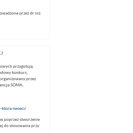
owadzone przez dr inż.
EJ
bowych przygotują
rodowy konkurs,
łorganizowany przez
gencja SOMA,
-ktora-swieci/
ów poprzez stworzenie
ej do stosowania przy