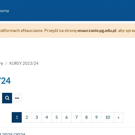
kursy
atformach eNauczanie. Przejdź na stronę
enauczanie.pg.edu.pl
, aby spra
ry
KURSY 2023/24
/24
Wyszukaj kursy
Strona 1
Strona 2
Strona 3
Strona 4
Strona 5
Strona 6
Strona 7
Strona 8
Strona 9
Strona 10
Następn
1
2
3
4
5
6
7
8
9
10
»
I 2025/2026