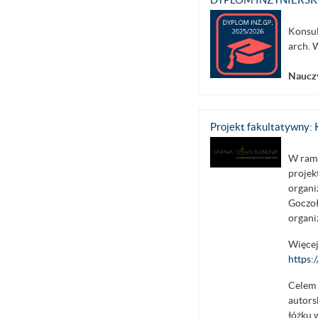
Konsul
arch. 
Nauczy
Projekt fakultaty
W rama
projek
organi
Goczoł
organ
Więcej
https:
Celem 
autors
łóżku 