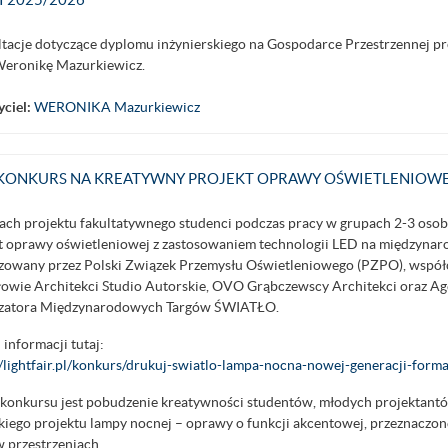
tacje dotyczące dyplomu inżynierskiego na Gospodarce Przestrzennej pr
Weronikę Mazurkiewicz.
ciel:
WERONIKA Mazurkiewicz
wny: KONKURS NA KREATYWNY PROJEKT OPRAWY OŚWIETLENIOW
ch projektu fakultatywnego studenci podczas pracy w grupach 2-3 oso
t oprawy oświetleniowej z zastosowaniem technologii LED na międzyna
zowany przez Polski Związek Przemysłu Oświetleniowego (PZPO), wspó
owie Architekci Studio Autorskie, OVO Grąbczewscy Architekci oraz A
izatora Międzynarodowych Targów ŚWIATŁO.
 informacji tutaj:
//lightfair.pl/konkurs/drukuj-swiatlo-lampa-nocna-nowej-generacji-forma
konkursu jest pobudzenie kreatywności studentów, młodych projektant
kiego projektu lampy nocnej – oprawy o funkcji akcentowej, przeznaczon
w przestrzeniach