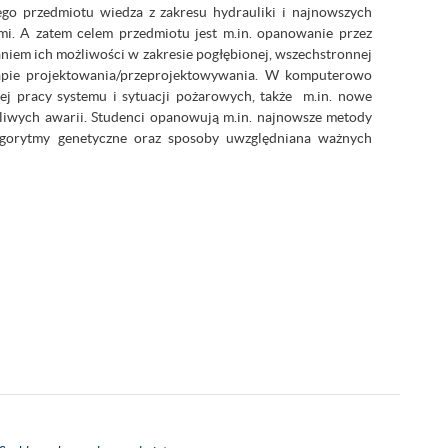
go przedmiotu wiedza z zakresu hydrauliki i najnowszych
mi. A zatem celem przedmiotu jest m.in. opanowanie przez
em ich możliwości w zakresie pogłębionej, wszechstronnej
tapie projektowania/przeprojektowywania. W komputerowo
j pracy systemu i sytuacji pożarowych, także m.in. nowe
liwych awarii. Studenci opanowują m.in. najnowsze metody
lgorytmy genetyczne oraz sposoby uwzględniana ważnych