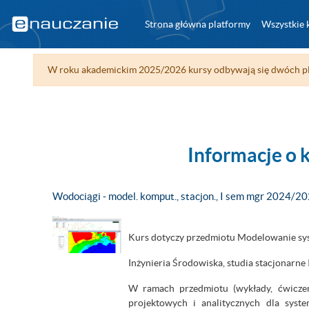
Przejdź do głównej zawartości
Strona główna platformy
Wszystkie 
W roku akademickim 2025/2026 kursy odbywają się dwóch pl
Informacje o 
Wodociągi - model. komput., stacjon., I sem mgr 2024/2
Kurs dotyczy przedmiotu Modelowanie s
Inżynieria Środowiska, studia stacjonarne II
W ramach przedmiotu (wykłady, ćwiczen
projektowych i analitycznych dla sy