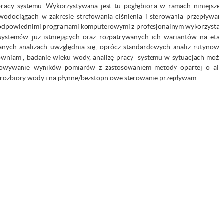
racy systemu. Wykorzystywana jest tu pogłębiona w ramach niniejsze
odociągach w zakresie strefowania ciśnienia i sterowania przepływa
odpowiednimi programami komputerowymi z profesjonalnym wykorzystani
 systemów już istniejących oraz rozpatrywanych ich wariantów na e
ch analizach uwzględnia się, oprócz standardowych analiz rutynowe
owniami, badanie wieku wody, analizę pracy systemu w sytuacjach moż
racowywanie wyników pomiarów z zastosowaniem metody opartej o a
a rozbiory wody i na płynne/bezstopniowe sterowanie przepływami.