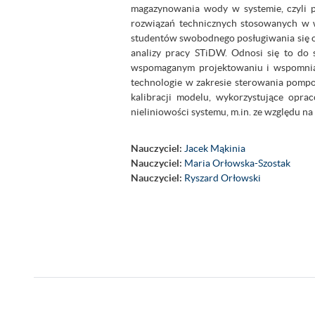
magazynowania wody w systemie, czyli p
rozwiązań technicznych stosowanych w w
studentów swobodnego posługiwania się 
analizy pracy STiDW. Odnosi się to do
wspomaganym projektowaniu i wspomniany
technologie w zakresie sterowania pomp
kalibracji modelu, wykorzystujące op
nieliniowości systemu, m.in. ze względu n
Nauczyciel:
Jacek Mąkinia
Nauczyciel:
Maria Orłowska-Szostak
Nauczyciel:
Ryszard Orłowski