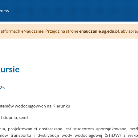
kursy
atformach eNauczanie. Przejdź na stronę
enauczanie.pg.edu.pl
, aby spra
kursie
025
ystemów wodociągowych na Kierunku
 stopnia, sem.I.
ia, projektowanie) dostarczana jest studentom uporządkowana, moż
stemów transportu i dystrybucji wody wodociągowej (STiDW) z wy