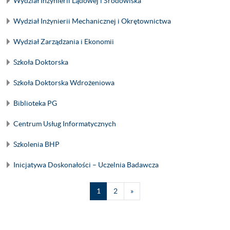
Wydział Inżynierii Lądowej i Środowiska
Wydział Inżynierii Mechanicznej i Okrętownictwa
Wydział Zarządzania i Ekonomii
Szkoła Doktorska
Szkoła Doktorska Wdrożeniowa
Biblioteka PG
Centrum Usług Informatycznych
Szkolenia BHP
Inicjatywa Doskonałości – Uczelnia Badawcza
Strona 1
Strona 2
Następna strona
1
2
»