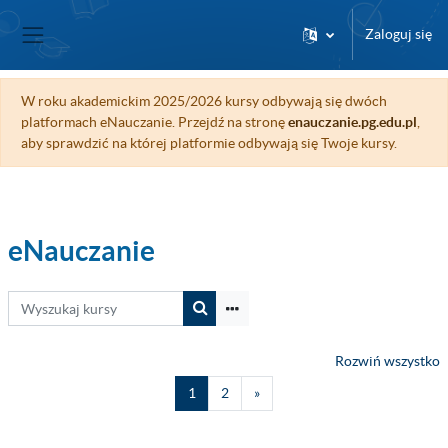
Przejdź do głównej zawartości
Zaloguj się
Panel boczny
W roku akademickim 2025/2026 kursy odbywają się dwóch
platformach eNauczanie. Przejdź na stronę
enauczanie.pg.edu.pl
,
aby sprawdzić na której platformie odbywają się Twoje kursy.
eNauczanie
Wyszukaj kursy
Wyszukaj kursy
Rozwiń wszystko
Strona 1
Strona 2
Następna strona
1
2
»