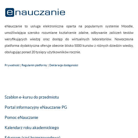
eNauczanie to usługa elektroniczna oparta na popularnym systemie Moodle,
umożliwiająca szeroko rozumiane kształcenie zdalne, odbywanie zaliczeń testów
weryfikujących wiedzę oraz dostęp do wirtualnych laboratoriów. Nowoczesna
platforma dydaktyczna oferuje obecnie blisko 5000 kursów z różnych dziedzin wiedzy,
obsługując ponad 20 tysięcy użytkowników rocznie.
Prywatność
|
Regulamin platformy
|
Deklaracja dostępności
Szablon e-kursu do przedmiotu
Portal informacyjny eNauczanie PG
Pomoc eNauczanie
Kalendarz roku akademickiego
Eduroam (sieć bezprzewodowa)