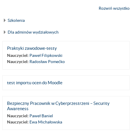
Rozwiń wszystko
Szkolenia
Dla adminów wydziałowych
Praktyki zawodowe-testy
Nauczyciel:
Paweł Filipkowski
Nauczyciel:
Radosław Pomećko
test importu ocen do Moodle
Bezpieczny Pracownik w Cyberprzestrzeni – Security
Awareness
Nauczyciel:
Paweł Baniel
Nauczyciel:
Ewa Michałowska