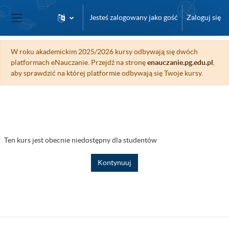
Przejdź do głównej zawartości
Jesteś zalogowany jako gość
Zaloguj się
Panel boczny
W roku akademickim 2025/2026 kursy odbywają się dwóch
platformach eNauczanie. Przejdź na stronę
enauczanie.pg.edu.pl
,
aby sprawdzić na której platformie odbywają się Twoje kursy.
Ten kurs jest obecnie niedostępny dla studentów
Kontynuuj