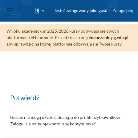
Przejdź do głównej zawartości
Jesteś zalogowany jako gość
Zaloguj się
Panel boczny
W roku akademickim 2025/2026 kursy odbywają się dwóch
platformach eNauczanie. Przejdź na stronę
enauczanie.pg.edu.pl
,
aby sprawdzić na której platformie odbywają się Twoje kursy.
Potwierdź
Goście nie mogą uzyskać dostępu do profili użytkowników.
Zaloguj się na swoje konto, aby kontynuować.