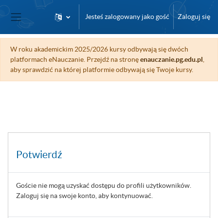
Przejdź do głównej zawartości
Jesteś zalogowany jako gość
Zaloguj się
Panel boczny
W roku akademickim 2025/2026 kursy odbywają się dwóch
platformach eNauczanie. Przejdź na stronę
enauczanie.pg.edu.pl
,
aby sprawdzić na której platformie odbywają się Twoje kursy.
Potwierdź
Goście nie mogą uzyskać dostępu do profili użytkowników.
Zaloguj się na swoje konto, aby kontynuować.