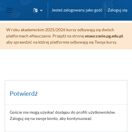
Przejdź do głównej zawartości
Jesteś zalogowany jako gość
Zaloguj się
Panel boczny
W roku akademickim 2025/2026 kursy odbywają się dwóch
platformach eNauczanie. Przejdź na stronę
enauczanie.pg.edu.pl
,
aby sprawdzić na której platformie odbywają się Twoje kursy.
Potwierdź
Goście nie mogą uzyskać dostępu do profili użytkowników.
Zaloguj się na swoje konto, aby kontynuować.