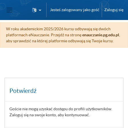
Przejdź do głównej zawartości
Jesteś zalogowany jako gość
Zaloguj się
Panel boczny
W roku akademickim 2025/2026 kursy odbywają się dwóch
platformach eNauczanie. Przejdź na stronę
enauczanie.pg.edu.pl
,
aby sprawdzić na której platformie odbywają się Twoje kursy.
Potwierdź
Goście nie mogą uzyskać dostępu do profili użytkowników.
Zaloguj się na swoje konto, aby kontynuować.