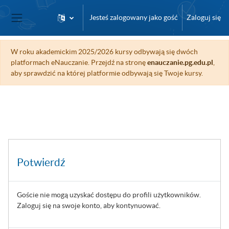
Przejdź do głównej zawartości
Jesteś zalogowany jako gość
Zaloguj się
Panel boczny
W roku akademickim 2025/2026 kursy odbywają się dwóch
platformach eNauczanie. Przejdź na stronę
enauczanie.pg.edu.pl
,
aby sprawdzić na której platformie odbywają się Twoje kursy.
Potwierdź
Goście nie mogą uzyskać dostępu do profili użytkowników.
Zaloguj się na swoje konto, aby kontynuować.