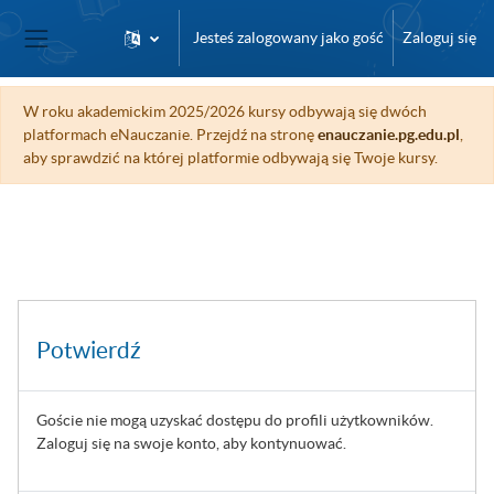
Przejdź do głównej zawartości
Jesteś zalogowany jako gość
Zaloguj się
Panel boczny
W roku akademickim 2025/2026 kursy odbywają się dwóch
platformach eNauczanie. Przejdź na stronę
enauczanie.pg.edu.pl
,
aby sprawdzić na której platformie odbywają się Twoje kursy.
Potwierdź
Goście nie mogą uzyskać dostępu do profili użytkowników.
Zaloguj się na swoje konto, aby kontynuować.