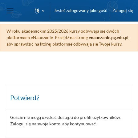
Przejdź do głównej zawartości
Jesteś zalogowany jako gość
Zaloguj się
Panel boczny
W roku akademickim 2025/2026 kursy odbywają się dwóch
platformach eNauczanie. Przejdź na stronę
enauczanie.pg.edu.pl
,
aby sprawdzić na której platformie odbywają się Twoje kursy.
Potwierdź
Goście nie mogą uzyskać dostępu do profili użytkowników.
Zaloguj się na swoje konto, aby kontynuować.