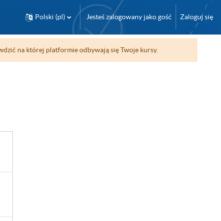
Polski ‎(pl)‎
Jesteś zalogowany jako gość
Zaloguj się
wdzić na której platformie odbywają się Twoje kursy.