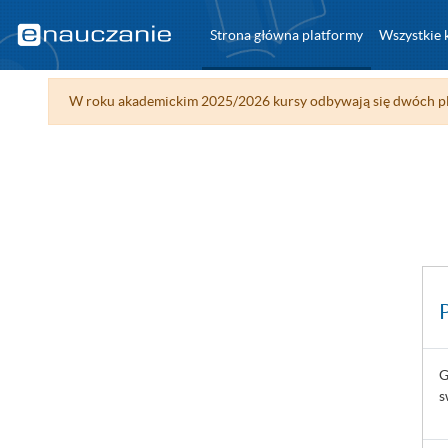
Przejdź do głównej zawartości
Strona główna platformy
Wszystkie 
W roku akademickim 2025/2026 kursy odbywają się dwóch pl
G
s