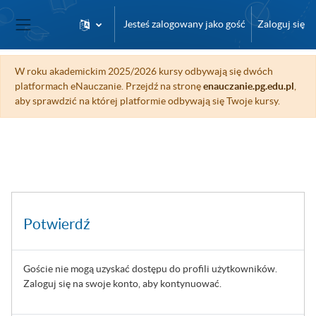
Przejdź do głównej zawartości
Jesteś zalogowany jako gość
Zaloguj się
Panel boczny
W roku akademickim 2025/2026 kursy odbywają się dwóch
platformach eNauczanie. Przejdź na stronę
enauczanie.pg.edu.pl
,
aby sprawdzić na której platformie odbywają się Twoje kursy.
Potwierdź
Goście nie mogą uzyskać dostępu do profili użytkowników.
Zaloguj się na swoje konto, aby kontynuować.