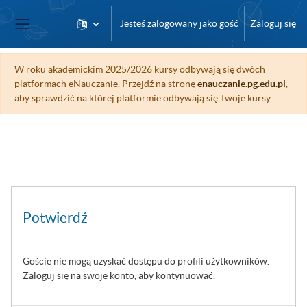
Przejdź do głównej zawartości
Jesteś zalogowany jako gość
Zaloguj się
Panel boczny
W roku akademickim 2025/2026 kursy odbywają się dwóch
platformach eNauczanie. Przejdź na stronę
enauczanie.pg.edu.pl
,
aby sprawdzić na której platformie odbywają się Twoje kursy.
Potwierdź
Goście nie mogą uzyskać dostępu do profili użytkowników.
Zaloguj się na swoje konto, aby kontynuować.