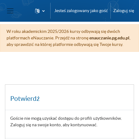
Przejdź do głównej zawartości
Jesteś zalogowany jako gość
Zaloguj się
Panel boczny
W roku akademickim 2025/2026 kursy odbywają się dwóch
platformach eNauczanie. Przejdź na stronę
enauczanie.pg.edu.pl
,
aby sprawdzić na której platformie odbywają się Twoje kursy.
Potwierdź
Goście nie mogą uzyskać dostępu do profili użytkowników.
Zaloguj się na swoje konto, aby kontynuować.