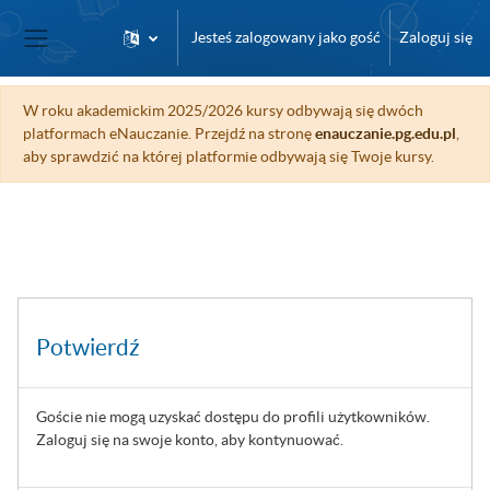
Przejdź do głównej zawartości
Jesteś zalogowany jako gość
Zaloguj się
Panel boczny
W roku akademickim 2025/2026 kursy odbywają się dwóch
platformach eNauczanie. Przejdź na stronę
enauczanie.pg.edu.pl
,
aby sprawdzić na której platformie odbywają się Twoje kursy.
Potwierdź
Goście nie mogą uzyskać dostępu do profili użytkowników.
Zaloguj się na swoje konto, aby kontynuować.