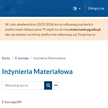
Przejdź do głównej zawartości
Zaloguj się
Panel boczny
W roku akademickim 2025/2026 kursy odbywają się dwóch
platformach eNauczanie. Przejdź na stronę
enauczanie.pg.edu.pl
,
aby sprawdzić na której platformie odbywają się Twoje kursy.
Kursy
E-korozja
Inżynieria Materiałowa
Inżynieria Materiałowa
Wyszukaj kursy
Wyszukaj kursy
E-korozja/IM