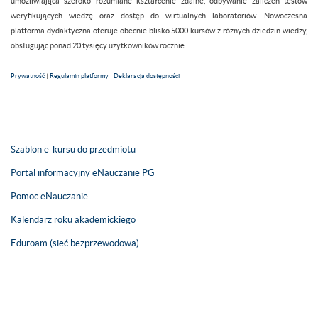
umożliwiająca szeroko rozumiane kształcenie zdalne, odbywanie zaliczeń testów
weryfikujących wiedzę oraz dostęp do wirtualnych laboratoriów. Nowoczesna
platforma dydaktyczna oferuje obecnie blisko 5000 kursów z różnych dziedzin wiedzy,
obsługując ponad 20 tysięcy użytkowników rocznie.
Prywatność
|
Regulamin platformy
|
Deklaracja dostępności
Szablon e-kursu do przedmiotu
Portal informacyjny eNauczanie PG
Pomoc eNauczanie
Kalendarz roku akademickiego
Eduroam (sieć bezprzewodowa)