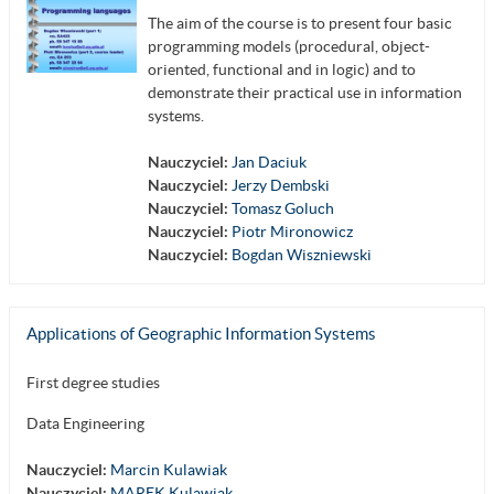
The aim of the course is to present four basic
programming models (procedural, object-
oriented, functional and in logic) and to
demonstrate their practical use in information
systems.
Nauczyciel:
Jan Daciuk
Nauczyciel:
Jerzy Dembski
Nauczyciel:
Tomasz Goluch
Nauczyciel:
Piotr Mironowicz
Nauczyciel:
Bogdan Wiszniewski
Applications of Geographic Information Systems
First degree studies
Data Engineering
Nauczyciel:
Marcin Kulawiak
Nauczyciel:
MAREK Kulawiak