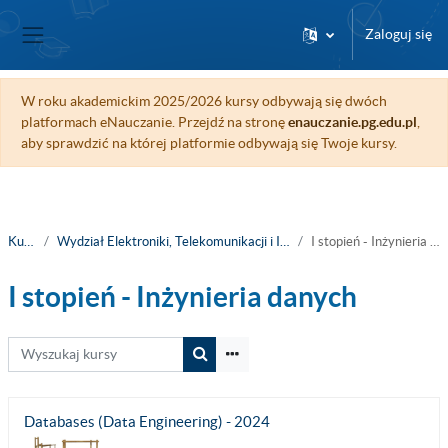
Przejdź do głównej zawartości
Zaloguj się
Panel boczny
W roku akademickim 2025/2026 kursy odbywają się dwóch
platformach eNauczanie. Przejdź na stronę
enauczanie.pg.edu.pl
,
aby sprawdzić na której platformie odbywają się Twoje kursy.
Kursy
Wydział Elektroniki, Telekomunikacji i Informatyki
I stopień - Inżynieria danych
I stopień - Inżynieria danych
Wyszukaj kursy
Wyszukaj kursy
Databases (Data Engineering) - 2024