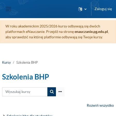
Przejdź do głównej zawartości
Zaloguj się
Panel boczny
W roku akademickim 2025/2026 kursy odbywają się dwóch
platformach eNauczanie. Przejdź na stronę
enauczanie.pg.edu.pl
,
aby sprawdzić na której platformie odbywają się Twoje kursy.
Kursy
Szkolenia BHP
Szkolenia BHP
Wyszukaj kursy
Wyszukaj kursy
Rozwiń wszystko
Szkolenia bhp dla studentów