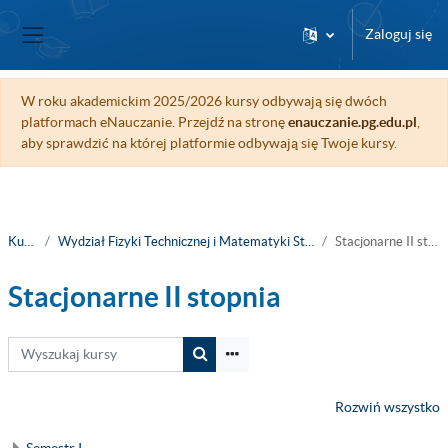
Przejdź do głównej zawartości
Zaloguj się
Panel boczny
W roku akademickim 2025/2026 kursy odbywają się dwóch
platformach eNauczanie. Przejdź na stronę
enauczanie.pg.edu.pl
,
aby sprawdzić na której platformie odbywają się Twoje kursy.
Kursy
Wydział Fizyki Technicznej i Matematyki Stosowanej
Stacjonarne II stopnia
Stacjonarne II stopnia
Wyszukaj kursy
Wyszukaj kursy
Rozwiń wszystko
Semestr I