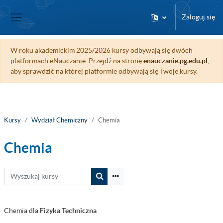
Przejdź do głównej zawartości
Zaloguj się
Panel boczny
W roku akademickim 2025/2026 kursy odbywają się dwóch
platformach eNauczanie. Przejdź na stronę
enauczanie.pg.edu.pl
,
aby sprawdzić na której platformie odbywają się Twoje kursy.
Kursy
Wydział Chemiczny
Chemia
Chemia
Wyszukaj kursy
Wyszukaj kursy
Chemia dla
Fizyka Techniczna