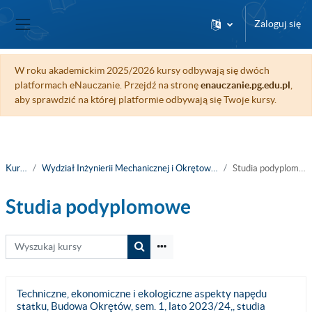
Przejdź do głównej zawartości
Zaloguj się
Panel boczny
W roku akademickim 2025/2026 kursy odbywają się dwóch
platformach eNauczanie. Przejdź na stronę
enauczanie.pg.edu.pl
,
aby sprawdzić na której platformie odbywają się Twoje kursy.
Kursy
Wydział Inżynierii Mechanicznej i Okrętownictwa
Studia podyplomowe
Studia podyplomowe
Wyszukaj kursy
Wyszukaj kursy
Techniczne, ekonomiczne i ekologiczne aspekty napędu
statku, Budowa Okrętów, sem. 1, lato 2023/24,, studia