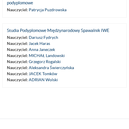
podyplomowe
Nauczyciel:
Patrycja Puzdrowska
Studia Podyplomowe Międzynarodowy Spawalnik IWE
Nauczyciel:
Dariusz Fydrych
Nauczyciel:
Jacek Haras
Nauczyciel:
Anna Janeczek
Nauczyciel:
MICHAŁ Landowski
Nauczyciel:
Grzegorz Rogalski
Nauczyciel:
Aleksandra Świerczyńska
Nauczyciel:
JACEK Tomków
Nauczyciel:
ADRIAN Wolski