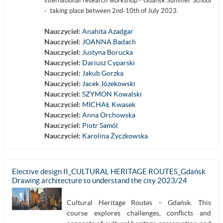
international research workshop - Gdańsk Summer School
- taking place between 2nd-10th of July 2023.
Nauczyciel:
Anahita Azadgar
Nauczyciel:
JOANNA Badach
Nauczyciel:
Justyna Borucka
Nauczyciel:
Dariusz Cyparski
Nauczyciel:
Jakub Gorzka
Nauczyciel:
Jacek Józekowski
Nauczyciel:
SZYMON Kowalski
Nauczyciel:
MICHAŁ Kwasek
Nauczyciel:
Anna Orchowska
Nauczyciel:
Piotr Samól
Nauczyciel:
Karolina Życzkowska
Elective design II_CULTURAL HERITAGE ROUTES_Gdańsk
Drawing architecture to understand the city 2023/24
Cultural Heritage Routes – Gdańsk. This
course explores challenges, conflicts and