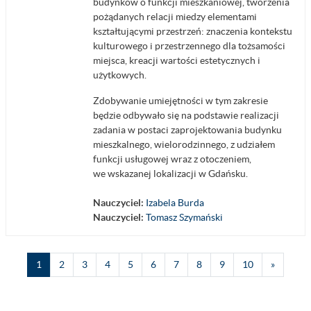
budynków o funkcji mieszkaniowej, tworzenia
pożądanych relacji miedzy elementami
kształtującymi przestrzeń: znaczenia kontekstu
kulturowego i przestrzennego dla tożsamości
miejsca, kreacji wartości estetycznych i
użytkowych.
Zdobywanie umiejętności w tym zakresie
będzie odbywało się na podstawie realizacji
zadania w postaci zaprojektowania budynku
mieszkalnego, wielorodzinnego, z udziałem
funkcji usługowej wraz z otoczeniem,
we wskazanej lokalizacji w Gdańsku.
Nauczyciel:
Izabela Burda
Nauczyciel:
Tomasz Szymański
Strona 1
Strona 2
Strona 3
Strona 4
Strona 5
Strona 6
Strona 7
Strona 8
Strona 9
Strona 10
Następn
1
2
3
4
5
6
7
8
9
10
»