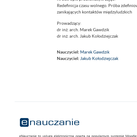
Redefinicja czasu wolnego. Próba zdefini
zanikających kontaktów międzyludzkich
Prowadzący:
dr inż. arch. Marek Gawdzik
dr inż. arch. Jakub Kołodziejczak
Nauczyciel:
Marek Gawdzik
Nauczyciel:
Jakub Kołodziejczak
eNauczanie to usługa elektroniczna oparta na popularnym systemie Moodle