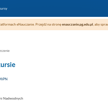
kursy
atformach eNauczanie. Przejdź na stronę
enauczanie.pg.edu.pl
, aby spra
zczenie
kursie
AMiPN
zeni Nadwodnych