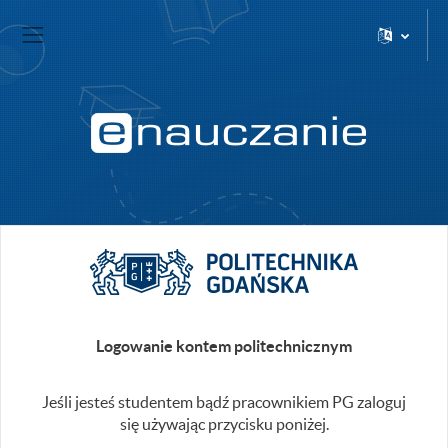
Przejdź do głównej zawartości
Strona domowa
Panel boczny
Logowanie kontem politechnicznym
Jeśli jesteś studentem bądź pracownikiem PG zaloguj
się używając przycisku poniżej.