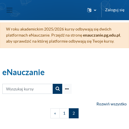
Przejdź do głównej zawartości
Zaloguj się
Panel boczny
W roku akademickim 2025/2026 kursy odbywają się dwóch
platformach eNauczanie. Przejdź na stronę
enauczanie.pg.edu.pl
,
aby sprawdzić na której platformie odbywają się Twoje kursy.
eNauczanie
Wyszukaj kursy
Wyszukaj kursy
Rozwiń wszystko
Poprzednia strona
Strona 1
Strona 2
«
1
2