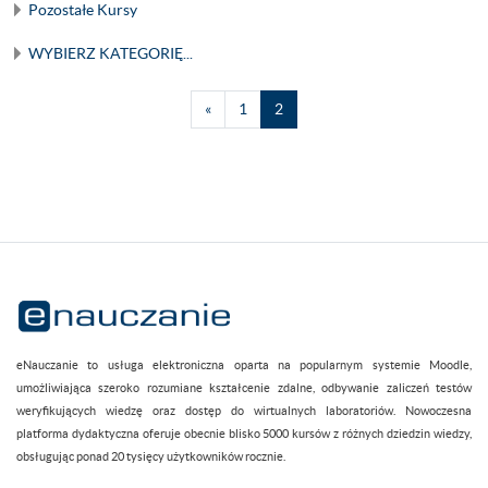
Pozostałe Kursy
WYBIERZ KATEGORIĘ...
Poprzednia strona
Strona 1
Strona 2
«
1
2
eNauczanie to usługa elektroniczna oparta na popularnym systemie Moodle,
umożliwiająca szeroko rozumiane kształcenie zdalne, odbywanie zaliczeń testów
weryfikujących wiedzę oraz dostęp do wirtualnych laboratoriów. Nowoczesna
platforma dydaktyczna oferuje obecnie blisko 5000 kursów z różnych dziedzin wiedzy,
obsługując ponad 20 tysięcy użytkowników rocznie.